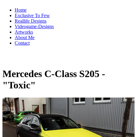
Home
Exclusive To Few
Reallife Designs
Videogame-Designs
Artworks
About Me
Contact
Mercedes C-Class S205 -
"Toxic"